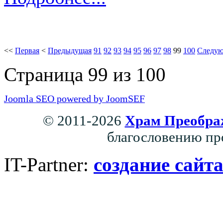
<<
Первая
<
Предыдущая
91
92
93
94
95
96
97
98
99
100
Следу
Страница 99 из 100
Joomla SEO powered by JoomSEF
© 2011-2026
Храм Преобра
благословению пр
IT-Partner:
создание сайт