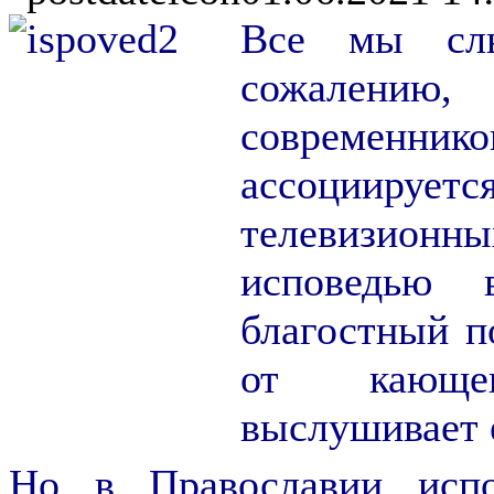
Все мы слы
сожалению,
современн
ассоциируе
телевизионны
исповедью 
благостный п
от кающег
выслушивает 
Но в Православии испо