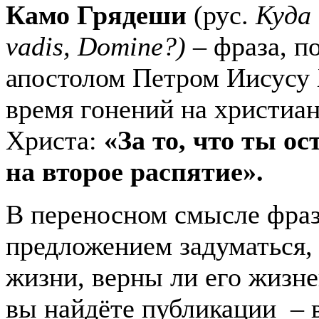
Камо Грядеши
(рус.
Куда
vadis,
Domine?)
– фраза, п
апостолом Петром Иисусу
время гонений на христиан
Христа:
«За то, что ты о
на второе распятие».
В переносном смысле фра
предложением задуматься, 
жизни, верны ли его жизн
вы найдёте публикации – в